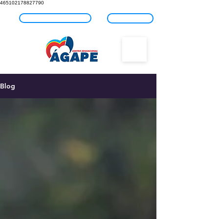
465102178827790
Fale com o Ágape
Blog
Blog