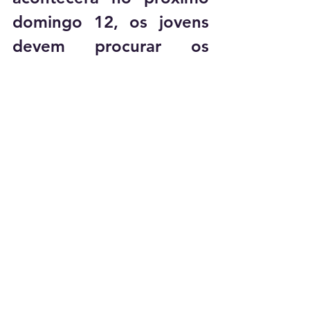
domingo 12, os jovens 
devem procurar os 
mesmo pontos no qual 
fizeram as avaliações do 
primeiro dia, os portões 
abrirão pontualmente às 
12h00 e se fecharão às 
13h00, dando início as 
provas. É necessário que 
os candidatos levem 
consigo documento 
oficial com foto e 