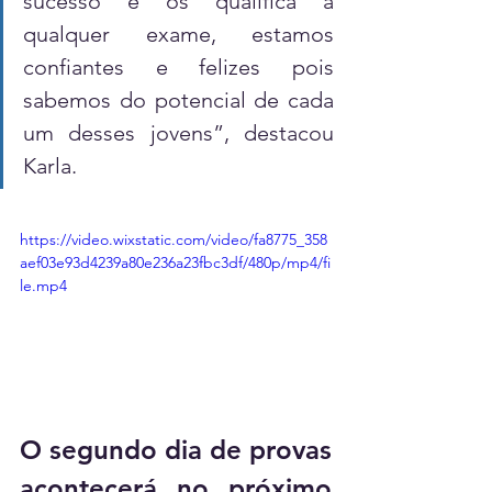
sucesso e os qualifica a 
qualquer exame, estamos 
confiantes e felizes pois 
sabemos do potencial de cada 
um desses jovens”, destacou 
Karla.
https://video.wixstatic.com/video/fa8775_358
aef03e93d4239a80e236a23fbc3df/480p/mp4/fi
le.mp4
O segundo dia de provas 
acontecerá no próximo 