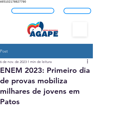
465102178827790
Fale com o Ágape
Blog
Post
6 de nov. de 2023
1 min de leitura
ENEM 2023: Primeiro dia
de provas mobiliza
milhares de jovens em
Patos