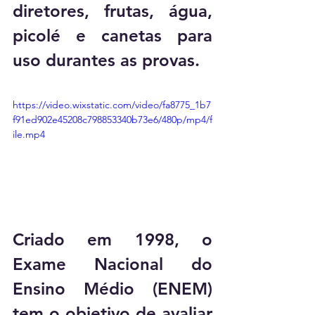
diretores, frutas, água, 
picolé e canetas para 
uso durantes as provas.
https://video.wixstatic.com/video/fa8775_1b7
f91ed902e45208c798853340b73e6/480p/mp4/f
ile.mp4
Criado em 1998, o 
Exame Nacional do 
Ensino Médio (ENEM) 
tem o objetivo de avaliar 