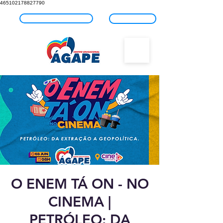
465102178827790
Fale com o Ágape
Blog
O ENEM TÁ ON - NO
CINEMA |
PETRÓLEO: DA