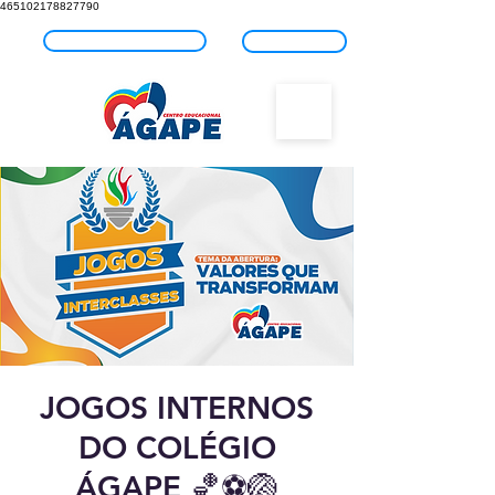
465102178827790
Fale com o Ágape
Blog
JOGOS INTERNOS
DO COLÉGIO
ÁGAPE 🏀⚽🏐