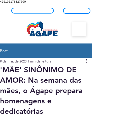
465102178827790
Fale com o Ágape
Blog
Post
9 de mai. de 2023
1 min de leitura
'MÃE' SINÔNIMO DE
AMOR: Na semana das
mães, o Ágape prepara
homenagens e
dedicatórias