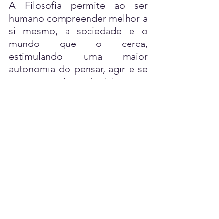
A Filosofia permite ao ser 
humano compreender melhor a 
si mesmo, a sociedade e o 
mundo que o cerca, 
estimulando uma maior 
autonomia do pensar, agir e se 
comportar. A partir dela, e ao 
longo de séculos, foram e são 
fundamentados projetos, 
pesquisas, produções 
científicas, artísticas e culturais.
Por Assessoria
Ver tudo
Posts recentes