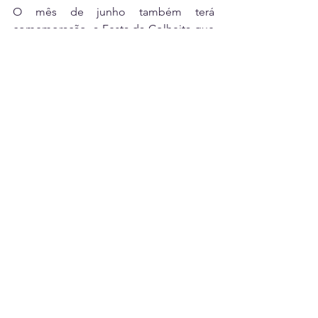
O mês de junho também terá 
comemoração, a Festa da Colheita que 
já faz parte do calendário festivo da 
escola já está sendo programada, o 
evento marca o mês de comemorações 
juninas e terá um formato que acolherá 
alunos, pais e responsáveis.
VEJA FOTOS:
https://www.galeria.agapepatos.com.br
/set/70a5c1f6-00ba-421f-97fa-
e9b211d069b2
Por Assessoria